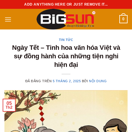
Chuyển
ADD ANYTHING HERE OR JUST REMOVE IT...
đến
nội
0
dung
TIN TỨC
Ngày Tết – Tinh hoa văn hóa Việt và
sự đồng hành của những tiện nghi
hiện đại
ĐÃ ĐĂNG TRÊN
5 THÁNG 2, 2025
BỞI
NỘI DUNG
05
Th2