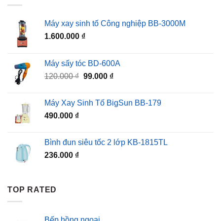
Máy xay sinh tố Công nghiệp BB-3000M
1.600.000
₫
Máy sấy tóc BD-600A
Giá
Giá
120.000
₫
99.000
₫
gốc
hiện
là:
tại
Máy Xay Sinh Tố BigSun BB-179
120.000 ₫.
là:
490.000
₫
99.000 ₫.
Bình đun siêu tốc 2 lớp KB-1815TL
236.000
₫
TOP RATED
Bếp hồng ngoại