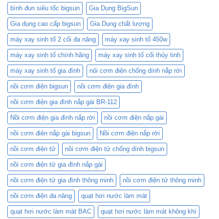
Cơm
1500
bình đun siêu tốc bigsun
Gia Dụng BigSun
Cơ
của
3D
Bigsun
Gia dụng cao cấp bigsun
Gia Dụng chất lượng
1.8L
BR-
máy xay sinh tố 2 cối đa năng
máy xay sinh tố 450w
418C
và
máy xay sinh tố chính hãng
máy xay sinh tố cối thủy tinh
Nồi
Cơm
máy xay sinh tố gia đình
nôi cơm điện chống dính nắp rời
Điện
nồi cơm điện bigsun
nồi cơm điện gia đình
Mini:
Lựa
nồi cơm điện gia đình nắp gài BR-112
Chọn
Nào
Nồi cơm điện gia đình nắp rời
nồi cơm điện nắp gài
Phù
Hợp
nồi cơm điện nắp gài bigsun
Nồi cơm điện nắp rời
Với
Bạn?
nồi cơm điện tử
nồi cơm điện tử chống dính bigsun
nồi cơm điện tử gia đình nắp gài
nồi cơm điện tử gia đình thông minh
nồi cơm điện tử thông minh
nồi cơm điện đa năng
quạt hơi nước làm mát
quạt hơi nước làm mát BAC
quạt hơi nước làm mát không khí