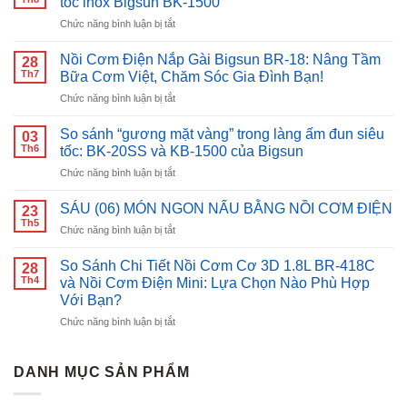
tốc inox Bigsun BK-1500
ở
Chức năng bình luận bị tắt
Đun
nước
Nồi Cơm Điện Nắp Gài Bigsun BR-18: Nâng Tầm
28
nhanh
Th7
Bữa Cơm Việt, Chăm Sóc Gia Đình Bạn!
chóng,
ở
Chức năng bình luận bị tắt
an
Nồi
toàn
Cơm
với
So sánh “gương mặt vàng” trong làng ấm đun siêu
03
Điện
bình
Th6
tốc: BK-20SS và KB-1500 của Bigsun
Nắp
đun
ở
Chức năng bình luận bị tắt
Gài
siêu
So
Bigsun
tốc
sánh
BR-
SÁU (06) MÓN NGON NẤU BẰNG NỒI CƠM ĐIỆN
inox
23
“gương
18:
Th5
Bigsun
ở
Chức năng bình luận bị tắt
mặt
Nâng
BK-
SÁU
vàng”
Tầm
1500
(06)
So Sánh Chi Tiết Nồi Cơm Cơ 3D 1.8L BR-418C
trong
28
Bữa
MÓN
Th4
làng
và Nồi Cơm Điện Mini: Lựa Chọn Nào Phù Hợp
Cơm
NGON
ấm
Với Bạn?
Việt,
NẤU
đun
Chăm
ở
Chức năng bình luận bị tắt
BẰNG
siêu
Sóc
So
NỒI
tốc:
Gia
Sánh
CƠM
BK-
Đình
Chi
ĐIỆN
DANH MỤC SẢN PHẨM
20SS
Bạn!
Tiết
và
Nồi
KB-