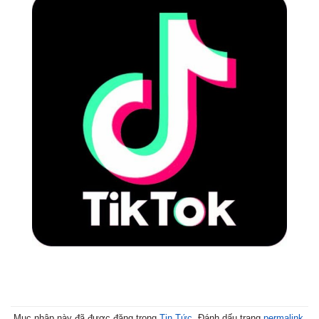
Mục nhập này đã được đăng trong
Tin Tức
. Đánh dấu trang
permalink
.