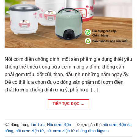
Nồi cơm điện chống dính, một sản phẩm gia dụng thiết yếu
không thể thiếu trong bữa cơm mọi gia đình, không cần
phải gom trấu, đốt củi, than, dầu như những năm ngày ấy.
Để có thể lựa chọn được dòng sản phẩm nồi cơm điện
chắt lượng chống dính ưng ý, phù hợp, […]
TIẾP TỤC ĐỌC
→
Đã đăng trong
Tin Tức
,
Nồi cơm điện
|
Được gắn thẻ
nồi cơm điện đa
năng
,
nồi cơm điện tử
,
nồi cơm điện tử chống dính bigsun