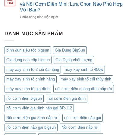
MÓN
Th4
làng
và Nồi Cơm Điện Mini: Lựa Chọn Nào Phù Hợp
Cơm
NGON
ấm
Với Bạn?
Việt,
NẤU
đun
Chăm
ở
Chức năng bình luận bị tắt
BẰNG
siêu
Sóc
So
NỒI
tốc:
Gia
Sánh
CƠM
BK-
Đình
Chi
ĐIỆN
DANH MỤC SẢN PHẨM
20SS
Bạn!
Tiết
và
Nồi
KB-
Cơm
1500
bình đun siêu tốc bigsun
Gia Dụng BigSun
Cơ
của
3D
Bigsun
Gia dụng cao cấp bigsun
Gia Dụng chất lượng
1.8L
BR-
máy xay sinh tố 2 cối đa năng
máy xay sinh tố 450w
418C
và
máy xay sinh tố chính hãng
máy xay sinh tố cối thủy tinh
Nồi
Cơm
máy xay sinh tố gia đình
nôi cơm điện chống dính nắp rời
Điện
nồi cơm điện bigsun
nồi cơm điện gia đình
Mini:
Lựa
nồi cơm điện gia đình nắp gài BR-112
Chọn
Nào
Nồi cơm điện gia đình nắp rời
nồi cơm điện nắp gài
Phù
Hợp
nồi cơm điện nắp gài bigsun
Nồi cơm điện nắp rời
Với
Bạn?