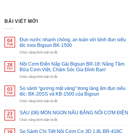
BÀI VIẾT MỚI
Đun nước nhanh chóng, an toàn với bình đun siêu
04
Th8
tốc inox Bigsun BK-1500
ở
Chức năng bình luận bị tắt
Đun
nước
Nồi Cơm Điện Nắp Gài Bigsun BR-18: Nâng Tầm
28
nhanh
Th7
Bữa Cơm Việt, Chăm Sóc Gia Đình Bạn!
chóng,
ở
Chức năng bình luận bị tắt
an
Nồi
toàn
Cơm
với
So sánh “gương mặt vàng” trong làng ấm đun siêu
03
Điện
bình
Th6
tốc: BK-20SS và KB-1500 của Bigsun
Nắp
đun
ở
Chức năng bình luận bị tắt
Gài
siêu
So
Bigsun
tốc
sánh
BR-
SÁU (06) MÓN NGON NẤU BẰNG NỒI CƠM ĐIỆN
inox
23
“gương
18:
Th5
Bigsun
ở
Chức năng bình luận bị tắt
mặt
Nâng
BK-
SÁU
vàng”
Tầm
1500
(06)
So Sánh Chi Tiết Nồi Cơm Cơ 3D 1.8L BR-418C
trong
28
Bữa