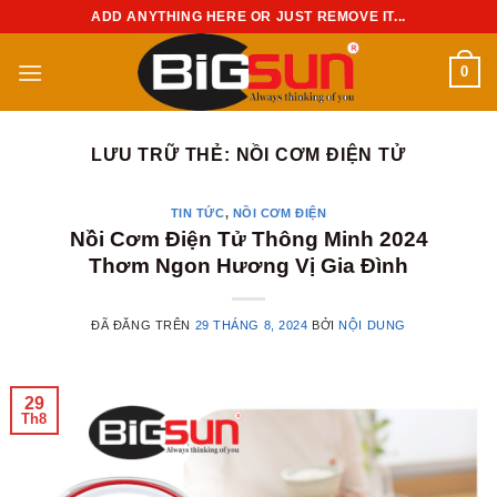
Chuyển
ADD ANYTHING HERE OR JUST REMOVE IT...
đến
nội
0
dung
LƯU TRỮ THẺ:
NỒI CƠM ĐIỆN TỬ
TIN TỨC
,
NỒI CƠM ĐIỆN
Nồi Cơm Điện Tử Thông Minh 2024
Thơm Ngon Hương Vị Gia Đình
ĐÃ ĐĂNG TRÊN
29 THÁNG 8, 2024
BỞI
NỘI DUNG
29
Th8