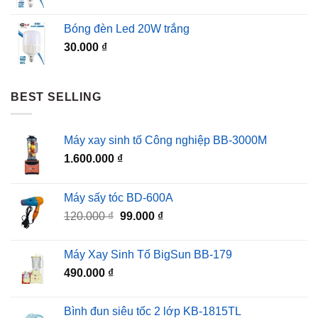
Bóng đèn Led 20W trắng
30.000
₫
BEST SELLING
Máy xay sinh tố Công nghiệp BB-3000M
1.600.000
₫
Máy sấy tóc BD-600A
Giá
Giá
120.000
₫
99.000
₫
gốc
hiện
là:
tại
Máy Xay Sinh Tố BigSun BB-179
120.000 ₫.
là:
490.000
₫
99.000 ₫.
Bình đun siêu tốc 2 lớp KB-1815TL