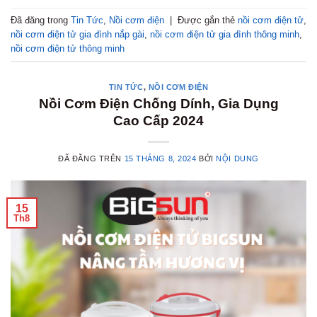
Đã đăng trong
Tin Tức
,
Nồi cơm điện
|
Được gắn thẻ
nồi cơm điện tử
,
nồi cơm điện tử gia đình nắp gài
,
nồi cơm điện tử gia đình thông minh
,
nồi cơm điện tử thông minh
TIN TỨC
,
NỒI CƠM ĐIỆN
Nồi Cơm Điện Chống Dính, Gia Dụng
Cao Cấp 2024
ĐÃ ĐĂNG TRÊN
15 THÁNG 8, 2024
BỞI
NỘI DUNG
15
Th8