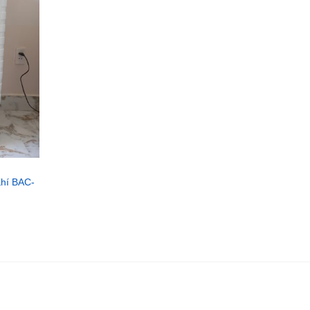
hí BAC-