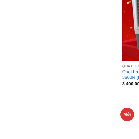
QUẠT HƠ
Quạt hơ
3500R (
3.400.0
Mới