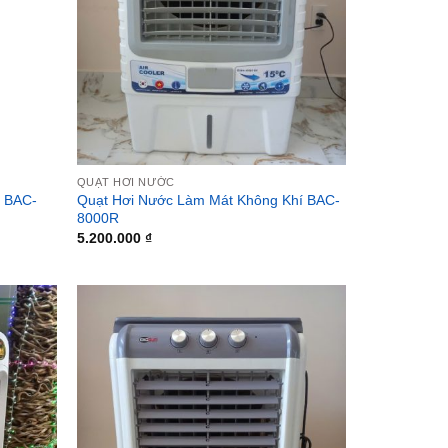
QUẠT HƠI NƯỚC
í BAC-
Quạt Hơi Nước Làm Mát Không Khí BAC-
8000R
5.200.000
₫