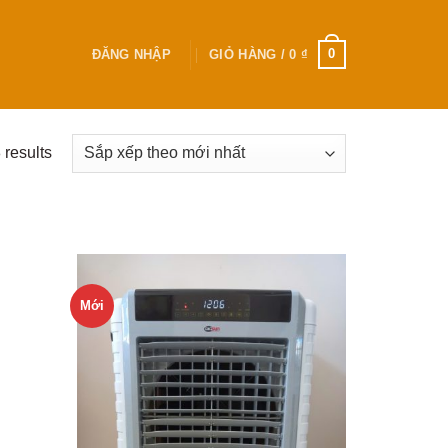
0
ĐĂNG NHẬP
GIỎ HÀNG /
0
₫
 results
Mới