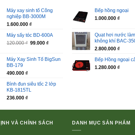
Máy xay sinh tố Công
Bếp hồng ngoại
nghiệp BB-3000M
1.000.000
₫
1.600.000
₫
Quạt hơi nước làm
Máy sấy tóc BD-600A
không khí BAC-35
Giá
Giá
120.000
₫
99.000
₫
2.800.000
₫
gốc
hiện
là:
tại
Máy Xay Sinh Tố BigSun
Bếp Hồng ngoại c
120.000 ₫.
là:
BB-179
1.280.000
₫
99.000 ₫.
490.000
₫
Bình đun siêu tốc 2 lớp
KB-1815TL
236.000
₫
ỊNH VÀ CHÍNH SÁCH
DANH MỤC SẢN PHẨM