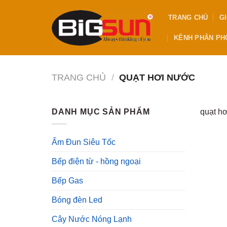
Chuyển
TRANG CHỦ
GI
đến
nội
KÊNH PHÂN PHỐ
dung
TRANG CHỦ
/
QUẠT HƠI NƯỚC
DANH MỤC SẢN PHẨM
quạt h
Ấm Đun Siêu Tốc
Bếp điện từ - hồng ngoại
Bếp Gas
Bóng đèn Led
Cây Nước Nóng Lạnh