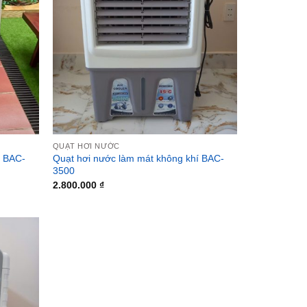
QUẠT HƠI NƯỚC
í BAC-
Quạt hơi nước làm mát không khí BAC-
3500
2.800.000
₫