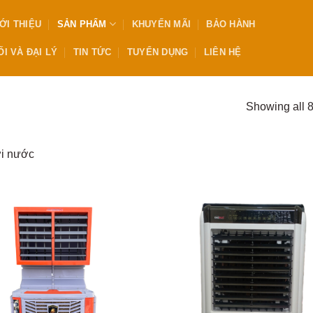
ỚI THIỆU
SẢN PHẨM
KHUYẾN MÃI
BẢO HÀNH
I VÀ ĐẠI LÝ
TIN TỨC
TUYỂN DỤNG
LIÊN HỆ
Showing all 8
ơi nước