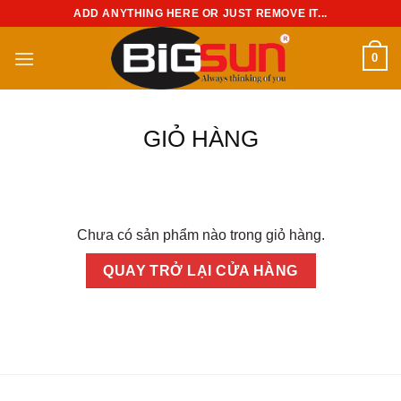
Chuyển
ADD ANYTHING HERE OR JUST REMOVE IT...
đến
nội
0
dung
GIỎ HÀNG
Chưa có sản phẩm nào trong giỏ hàng.
QUAY TRỞ LẠI CỬA HÀNG