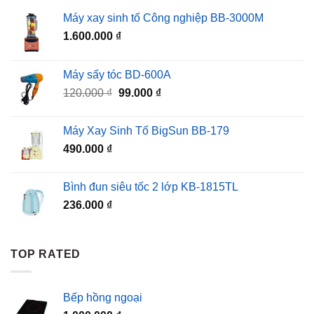
Máy xay sinh tố Công nghiệp BB-3000M
1.600.000
₫
Máy sấy tóc BD-600A
Giá
Giá
120.000
₫
99.000
₫
gốc
hiện
là:
tại
Máy Xay Sinh Tố BigSun BB-179
120.000 ₫.
là:
490.000
₫
99.000 ₫.
Bình đun siêu tốc 2 lớp KB-1815TL
236.000
₫
TOP RATED
Bếp hồng ngoại