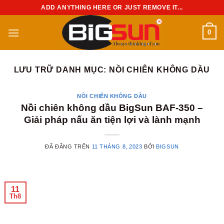
Chuyển
ADD ANYTHING HERE OR JUST REMOVE IT...
đến
nội
0
dung
LƯU TRỮ DANH MỤC:
NỒI CHIÊN KHÔNG DẦU
NỒI CHIÊN KHÔNG DẦU
Nồi chiên không dầu BigSun BAF-350 –
Giải pháp nấu ăn tiện lợi và lành mạnh
ĐÃ ĐĂNG TRÊN
11 THÁNG 8, 2023
BỞI
BIGSUN
11
Th8