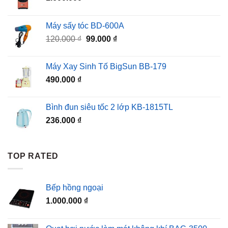
Máy sấy tóc BD-600A
Giá
Giá
120.000
₫
99.000
₫
gốc
hiện
là:
tại
Máy Xay Sinh Tố BigSun BB-179
120.000 ₫.
là:
490.000
₫
99.000 ₫.
Bình đun siêu tốc 2 lớp KB-1815TL
236.000
₫
TOP RATED
Bếp hồng ngoại
1.000.000
₫