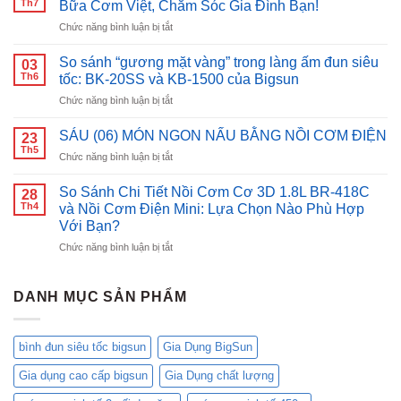
Th7
Bữa Cơm Việt, Chăm Sóc Gia Đình Bạn!
chóng,
ở
Chức năng bình luận bị tắt
an
Nồi
toàn
Cơm
với
So sánh “gương mặt vàng” trong làng ấm đun siêu
03
Điện
bình
Th6
tốc: BK-20SS và KB-1500 của Bigsun
Nắp
đun
ở
Chức năng bình luận bị tắt
Gài
siêu
So
Bigsun
tốc
sánh
BR-
SÁU (06) MÓN NGON NẤU BẰNG NỒI CƠM ĐIỆN
inox
23
“gương
18:
Th5
Bigsun
ở
Chức năng bình luận bị tắt
mặt
Nâng
BK-
SÁU
vàng”
Tầm
1500
(06)
So Sánh Chi Tiết Nồi Cơm Cơ 3D 1.8L BR-418C
trong
28
Bữa
MÓN
Th4
làng
và Nồi Cơm Điện Mini: Lựa Chọn Nào Phù Hợp
Cơm
NGON
ấm
Với Bạn?
Việt,
NẤU
đun
Chăm
ở
Chức năng bình luận bị tắt
BẰNG
siêu
Sóc
So
NỒI
tốc:
Gia
Sánh
CƠM
BK-
Đình
Chi
ĐIỆN
DANH MỤC SẢN PHẨM
20SS
Bạn!
Tiết
và
Nồi
KB-
Cơm
1500
bình đun siêu tốc bigsun
Gia Dụng BigSun
Cơ
của
3D
Bigsun
Gia dụng cao cấp bigsun
Gia Dụng chất lượng
1.8L
BR-