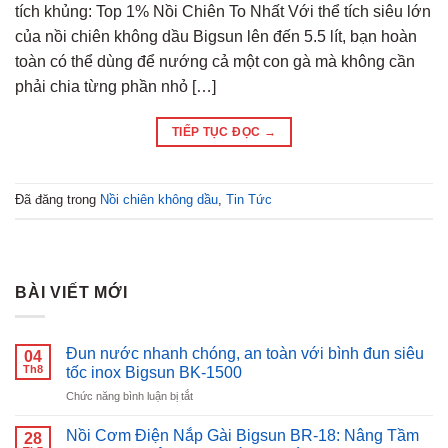
tích khủng: Top 1% Nồi Chiên To Nhất Với thể tích siêu lớn
của nồi chiên không dầu Bigsun lên đến 5.5 lít, bạn hoàn
toàn có thể dùng để nướng cả một con gà mà không cần
phải chia từng phần nhỏ […]
TIẾP TỤC ĐỌC
→
Đã đăng trong
Nồi chiên không dầu
,
Tin Tức
BÀI VIẾT MỚI
Đun nước nhanh chóng, an toàn với bình đun siêu
04
Th8
tốc inox Bigsun BK-1500
ở
Chức năng bình luận bị tắt
Đun
nước
Nồi Cơm Điện Nắp Gài Bigsun BR-18: Nâng Tầm
28
nhanh