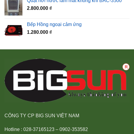
Quạt hơi nước làm mát không khí BAC-3500
2.800.000
₫
Bếp Hồng ngoại cảm ứng
1.280.000
₫
CÔNG TY CP BIG SUN VIỆT NAM
Hotline : 028-37165123 – 0902-353582