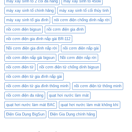
máy xay sinh tố 2 cối đa năng
máy xay sinh tố 450w
418C
và
máy xay sinh tố chính hãng
máy xay sinh tố cối thủy tinh
Nồi
Cơm
máy xay sinh tố gia đình
nôi cơm điện chống dính nắp rời
Điện
nồi cơm điện bigsun
nồi cơm điện gia đình
Mini:
Lựa
nồi cơm điện gia đình nắp gài BR-112
Chọn
Nào
Nồi cơm điện gia đình nắp rời
nồi cơm điện nắp gài
Phù
Hợp
nồi cơm điện nắp gài bigsun
Nồi cơm điện nắp rời
Với
Bạn?
nồi cơm điện tử
nồi cơm điện tử chống dính bigsun
nồi cơm điện tử gia đình nắp gài
nồi cơm điện tử gia đình thông minh
nồi cơm điện tử thông minh
nồi cơm điện đa năng
quạt hơi nước làm mát
quạt hơi nước làm mát BAC
quạt hơi nước làm mát không khí
Điện Gia Dụng BigSun
Điện Gia Dụng chính hãng