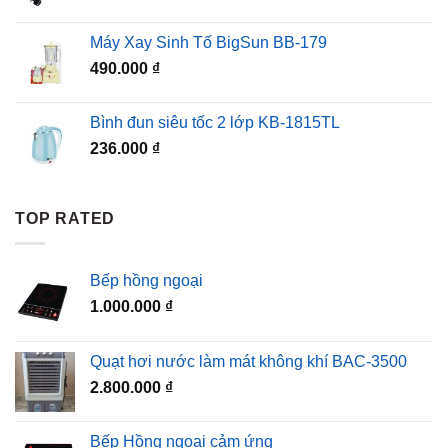
gốc
hiện
là:
tại
Máy Xay Sinh Tố BigSun BB-179
120.000 ₫.
là:
490.000
₫
99.000 ₫.
Bình đun siêu tốc 2 lớp KB-1815TL
236.000
₫
TOP RATED
Bếp hồng ngoại
1.000.000
₫
Quạt hơi nước làm mát không khí BAC-3500
2.800.000
₫
Bếp Hồng ngoại cảm ứng