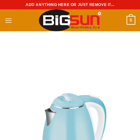
Chuyển
ADD ANYTHING HERE OR JUST REMOVE IT...
đến
nội
0
dung