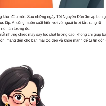
ng khởi đầu mới. Sau những ngày Tết Nguyên Đán ấm áp bên g
à học tập. Ai cũng muốn xuất hiện với vẻ ngoài tươi tắn, rạng rỡ n
ạo nên ấn tượng đó.
mắt những chiếc máy sấy tóc chất lượng cao, không chỉ giúp b
tổn, mang đến cho bạn mái tóc đẹp và khỏe mạnh để tự tin đón