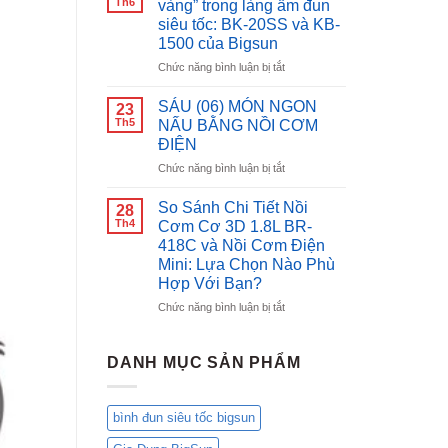
Th6
vàng” trong làng ấm đun
tốc
Nắp
siêu tốc: BK-20SS và KB-
inox
Gài
1500 của Bigsun
Bigsun
Bigsun
BK-
BR-
ở
Chức năng bình luận bị tắt
1500
18:
So
Nâng
sánh
SÁU (06) MÓN NGON
23
Tầm
“gương
Th5
NẤU BẰNG NỒI CƠM
Bữa
mặt
ĐIỆN
Cơm
vàng”
Việt,
ở
Chức năng bình luận bị tắt
trong
Chăm
SÁU
làng
Sóc
(06)
ấm
So Sánh Chi Tiết Nồi
28
Gia
MÓN
đun
Th4
Cơm Cơ 3D 1.8L BR-
Đình
NGON
siêu
418C và Nồi Cơm Điện
Bạn!
NẤU
tốc:
Mini: Lựa Chọn Nào Phù
BẰNG
BK-
Hợp Với Bạn?
NỒI
20SS
CƠM
và
ở
Chức năng bình luận bị tắt
ĐIỆN
KB-
So
1500
Sánh
của
Chi
DANH MỤC SẢN PHẨM
Bigsun
Tiết
Nồi
Cơm
bình đun siêu tốc bigsun
Cơ
3D