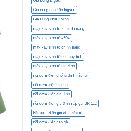
Gia Dụng BigSun
1.8L
BR-
Gia dụng cao cấp bigsun
418C
và
Gia Dụng chất lượng
Nồi
Cơm
máy xay sinh tố 2 cối đa năng
Điện
máy xay sinh tố 450w
Mini:
Lựa
máy xay sinh tố chính hãng
Chọn
Nào
máy xay sinh tố cối thủy tinh
Phù
Hợp
máy xay sinh tố gia đình
Với
Bạn?
nôi cơm điện chống dính nắp rời
nồi cơm điện bigsun
nồi cơm điện gia đình
nồi cơm điện gia đình nắp gài BR-112
Nồi cơm điện gia đình nắp rời
nồi cơm điện nắp gài