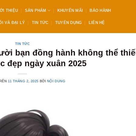
ỚI THIỆU
SẢN PHẨM
KHUYẾN MÃI
BẢO HÀNH
I VÀ ĐẠI LÝ
TIN TỨC
TUYỂN DỤNG
LIÊN HỆ
TIN TỨC
ười bạn đồng hành không thể thi
óc đẹp ngày xuân 2025
TRÊN
11 THÁNG 2, 2025
BỞI
NỘI DUNG