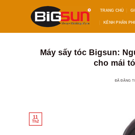
Chuyển
TRANG CHỦ
GI
đến
nội
KÊNH PHÂN PHỐ
dung
Máy sấy tóc Bigsun: Ng
cho mái t
ĐÃ ĐĂNG 
11
Th2