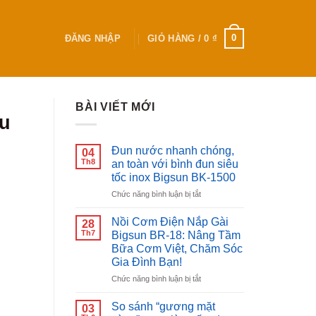
0
ĐĂNG NHẬP
GIỎ HÀNG /
0
₫
BÀI VIẾT MỚI
ếu
Đun nước nhanh chóng,
04
Th8
an toàn với bình đun siêu
tốc inox Bigsun BK-1500
ở
Chức năng bình luận bị tắt
Đun
nước
Nồi Cơm Điện Nắp Gài
28
nhanh
Th7
Bigsun BR-18: Nâng Tầm
chóng,
Bữa Cơm Việt, Chăm Sóc
an
Gia Đình Bạn!
toàn
với
ở
Chức năng bình luận bị tắt
bình
Nồi
đun
Cơm
So sánh “gương mặt
03
siêu
Điện