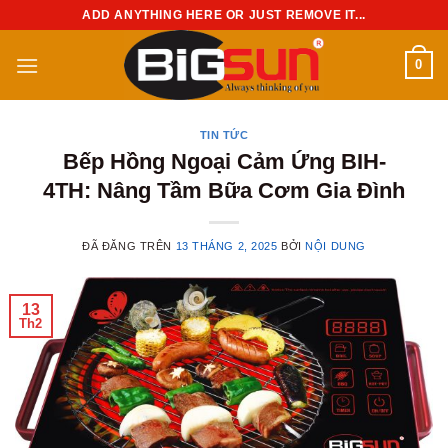
Chuyển
ADD ANYTHING HERE OR JUST REMOVE IT...
đến
nội
0
dung
TIN TỨC
Bếp Hồng Ngoại Cảm Ứng BIH-
4TH: Nâng Tầm Bữa Cơm Gia Đình
ĐÃ ĐĂNG TRÊN
13 THÁNG 2, 2025
BỞI
NỘI DUNG
13
Th2