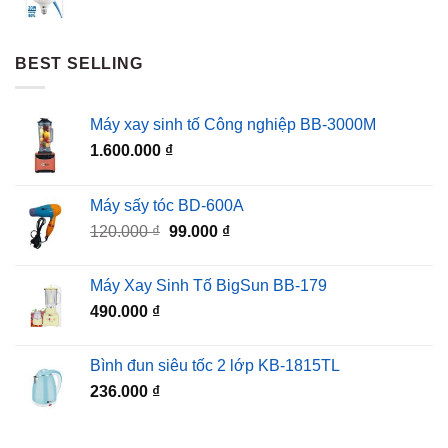
BEST SELLING
Máy xay sinh tố Công nghiệp BB-3000M
1.600.000
₫
Máy sấy tóc BD-600A
Giá
Giá
120.000
₫
99.000
₫
gốc
hiện
là:
tại
Máy Xay Sinh Tố BigSun BB-179
120.000 ₫.
là:
490.000
₫
99.000 ₫.
Bình đun siêu tốc 2 lớp KB-1815TL
236.000
₫