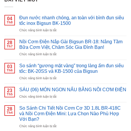
Đun nước nhanh chóng, an toàn với bình đun siêu
04
Th8
tốc inox Bigsun BK-1500
ở
Chức năng bình luận bị tắt
Đun
nước
Nồi Cơm Điện Nắp Gài Bigsun BR-18: Nâng Tầm
28
nhanh
Th7
Bữa Cơm Việt, Chăm Sóc Gia Đình Bạn!
chóng,
ở
Chức năng bình luận bị tắt
an
Nồi
toàn
Cơm
với
So sánh “gương mặt vàng” trong làng ấm đun siêu
03
Điện
bình
Th6
tốc: BK-20SS và KB-1500 của Bigsun
Nắp
đun
ở
Chức năng bình luận bị tắt
Gài
siêu
So
Bigsun
tốc
sánh
BR-
SÁU (06) MÓN NGON NẤU BẰNG NỒI CƠM ĐIỆN
inox
23
“gương
18:
Th5
Bigsun
ở
Chức năng bình luận bị tắt
mặt
Nâng
BK-
SÁU
vàng”
Tầm
1500
(06)
So Sánh Chi Tiết Nồi Cơm Cơ 3D 1.8L BR-418C
trong
28
Bữa
MÓN
Th4
làng
và Nồi Cơm Điện Mini: Lựa Chọn Nào Phù Hợp
Cơm
NGON
ấm
Với Bạn?
Việt,
NẤU
đun
Chăm
ở
Chức năng bình luận bị tắt
BẰNG
siêu
Sóc
So