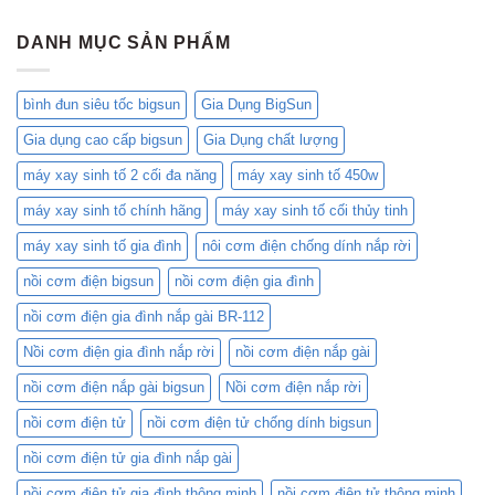
NỒI
tốc:
Gia
Sánh
CƠM
BK-
Đình
Chi
ĐIỆN
DANH MỤC SẢN PHẨM
20SS
Bạn!
Tiết
và
Nồi
KB-
Cơm
1500
bình đun siêu tốc bigsun
Gia Dụng BigSun
Cơ
của
3D
Bigsun
Gia dụng cao cấp bigsun
Gia Dụng chất lượng
1.8L
BR-
máy xay sinh tố 2 cối đa năng
máy xay sinh tố 450w
418C
và
máy xay sinh tố chính hãng
máy xay sinh tố cối thủy tinh
Nồi
Cơm
máy xay sinh tố gia đình
nôi cơm điện chống dính nắp rời
Điện
nồi cơm điện bigsun
nồi cơm điện gia đình
Mini:
Lựa
nồi cơm điện gia đình nắp gài BR-112
Chọn
Nào
Nồi cơm điện gia đình nắp rời
nồi cơm điện nắp gài
Phù
Hợp
nồi cơm điện nắp gài bigsun
Nồi cơm điện nắp rời
Với
Bạn?
nồi cơm điện tử
nồi cơm điện tử chống dính bigsun
nồi cơm điện tử gia đình nắp gài
nồi cơm điện tử gia đình thông minh
nồi cơm điện tử thông minh