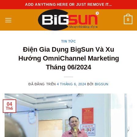
Chuyển
ADD ANYTHING HERE OR JUST REMOVE IT...
đến
nội
0
dung
TIN TỨC
Điện Gia Dụng BigSun Và Xu
Hướng OmniChannel Marketing
Tháng 06/2024
ĐÃ ĐĂNG TRÊN
4 THÁNG 6, 2024
BỞI
BIGSUN
04
Th6