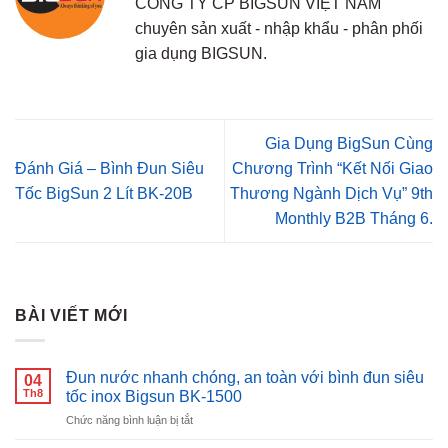
CÔNG TY CP BIGSUN VIỆT NAM
chuyên sản xuất - nhập khẩu - phân phối
gia dụng BIGSUN.
Gia Dụng BigSun Cùng
Đánh Giá – Bình Đun Siêu
Chương Trình “Kết Nối Giao
Tốc BigSun 2 Lít BK-20B
Thương Ngành Dịch Vụ” 9th
Monthly B2B Tháng 6.
BÀI VIẾT MỚI
Đun nước nhanh chóng, an toàn với bình đun siêu
04
Th8
tốc inox Bigsun BK-1500
ở
Chức năng bình luận bị tắt
Đun