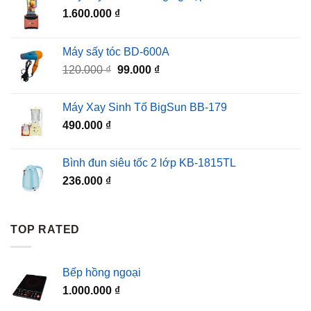
1.600.000
₫
Máy sấy tóc BD-600A
Giá
Giá
120.000
₫
99.000
₫
gốc
hiện
là:
tại
Máy Xay Sinh Tố BigSun BB-179
120.000 ₫.
là:
490.000
₫
99.000 ₫.
Bình đun siêu tốc 2 lớp KB-1815TL
236.000
₫
TOP RATED
Bếp hồng ngoại
1.000.000
₫