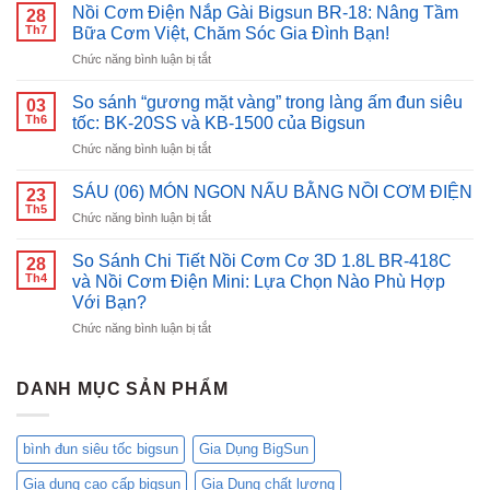
nước
Nồi Cơm Điện Nắp Gài Bigsun BR-18: Nâng Tầm
28
nhanh
Th7
Bữa Cơm Việt, Chăm Sóc Gia Đình Bạn!
chóng,
ở
Chức năng bình luận bị tắt
an
Nồi
toàn
Cơm
với
So sánh “gương mặt vàng” trong làng ấm đun siêu
03
Điện
bình
Th6
tốc: BK-20SS và KB-1500 của Bigsun
Nắp
đun
ở
Chức năng bình luận bị tắt
Gài
siêu
So
Bigsun
tốc
sánh
BR-
SÁU (06) MÓN NGON NẤU BẰNG NỒI CƠM ĐIỆN
inox
23
“gương
18:
Th5
Bigsun
ở
Chức năng bình luận bị tắt
mặt
Nâng
BK-
SÁU
vàng”
Tầm
1500
(06)
So Sánh Chi Tiết Nồi Cơm Cơ 3D 1.8L BR-418C
trong
28
Bữa
MÓN
Th4
làng
và Nồi Cơm Điện Mini: Lựa Chọn Nào Phù Hợp
Cơm
NGON
ấm
Với Bạn?
Việt,
NẤU
đun
Chăm
ở
Chức năng bình luận bị tắt
BẰNG
siêu
Sóc
So
NỒI
tốc:
Gia
Sánh
CƠM
BK-
Đình
Chi
ĐIỆN
DANH MỤC SẢN PHẨM
20SS
Bạn!
Tiết
và
Nồi
KB-
Cơm
1500
bình đun siêu tốc bigsun
Gia Dụng BigSun
Cơ
của
3D
Bigsun
Gia dụng cao cấp bigsun
Gia Dụng chất lượng