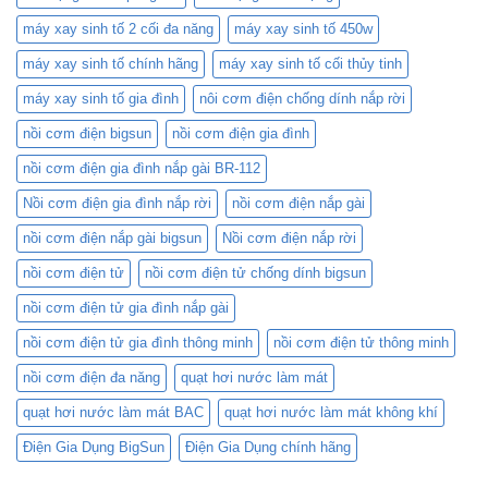
1.8L
BR-
máy xay sinh tố 2 cối đa năng
máy xay sinh tố 450w
418C
và
máy xay sinh tố chính hãng
máy xay sinh tố cối thủy tinh
Nồi
Cơm
máy xay sinh tố gia đình
nôi cơm điện chống dính nắp rời
Điện
nồi cơm điện bigsun
nồi cơm điện gia đình
Mini:
Lựa
nồi cơm điện gia đình nắp gài BR-112
Chọn
Nào
Nồi cơm điện gia đình nắp rời
nồi cơm điện nắp gài
Phù
Hợp
nồi cơm điện nắp gài bigsun
Nồi cơm điện nắp rời
Với
Bạn?
nồi cơm điện tử
nồi cơm điện tử chống dính bigsun
nồi cơm điện tử gia đình nắp gài
nồi cơm điện tử gia đình thông minh
nồi cơm điện tử thông minh
nồi cơm điện đa năng
quạt hơi nước làm mát
quạt hơi nước làm mát BAC
quạt hơi nước làm mát không khí
Điện Gia Dụng BigSun
Điện Gia Dụng chính hãng