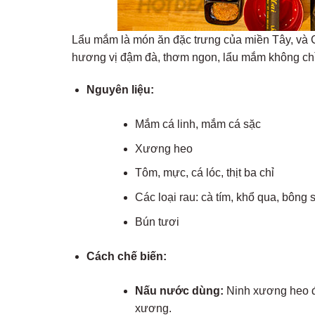
Lẩu mắm là món ăn đặc trưng của miền Tây, và 
hương vị đậm đà, thơm ngon, lẩu mắm không chỉ
Nguyên liệu:
Mắm cá linh, mắm cá sặc
Xương heo
Tôm, mực, cá lóc, thịt ba chỉ
Các loại rau: cà tím, khổ qua, bôn
Bún tươi
Cách chế biến:
Nấu nước dùng:
Ninh xương heo để
xương.