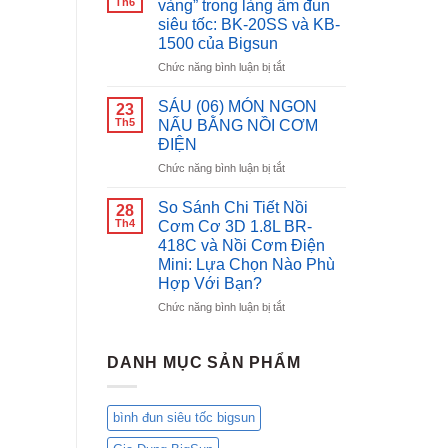
Th6
vàng” trong làng ấm đun
tốc
Nắp
siêu tốc: BK-20SS và KB-
inox
Gài
1500 của Bigsun
Bigsun
Bigsun
BK-
BR-
ở
Chức năng bình luận bị tắt
1500
18:
So
Nâng
sánh
SÁU (06) MÓN NGON
23
Tầm
“gương
Th5
NẤU BẰNG NỒI CƠM
Bữa
mặt
ĐIỆN
Cơm
vàng”
Việt,
ở
Chức năng bình luận bị tắt
trong
Chăm
SÁU
làng
Sóc
(06)
ấm
So Sánh Chi Tiết Nồi
28
Gia
MÓN
đun
Th4
Cơm Cơ 3D 1.8L BR-
Đình
NGON
siêu
418C và Nồi Cơm Điện
Bạn!
NẤU
tốc:
Mini: Lựa Chọn Nào Phù
BẰNG
BK-
Hợp Với Bạn?
NỒI
20SS
CƠM
và
ở
Chức năng bình luận bị tắt
ĐIỆN
KB-
So
1500
Sánh
của
Chi
DANH MỤC SẢN PHẨM
Bigsun
Tiết
Nồi
Cơm
bình đun siêu tốc bigsun
Cơ
3D