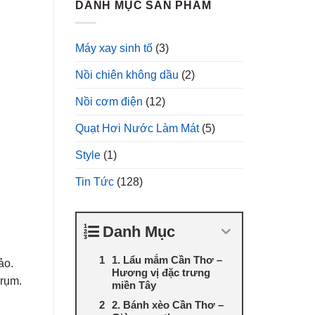
DANH MỤC SẢN PHẨM
Máy xay sinh tố
(3)
Nồi chiên không dầu
(2)
Nồi cơm điện
(12)
Quạt Hơi Nước Làm Mát
(5)
Style
(1)
Tin Tức
(128)
Danh Mục
1. Lẩu mắm Cần Thơ –
ảo.
Hương vị đặc trưng
 rụm.
miền Tây
2. Bánh xèo Cần Thơ –