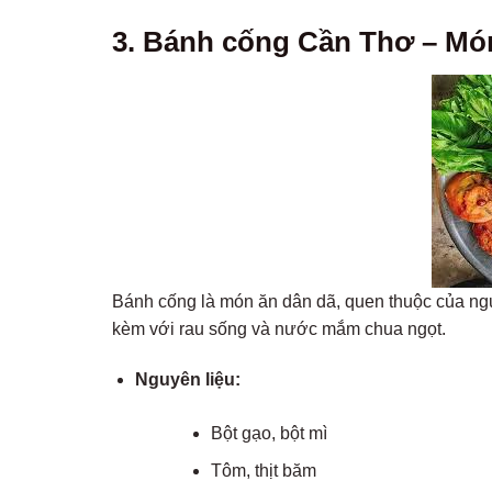
3. Bánh cống Cần Thơ – Món
Bánh cống là món ăn dân dã, quen thuộc của ngư
kèm với rau sống và nước mắm chua ngọt.
Nguyên liệu:
Bột gạo, bột mì
Tôm, thịt băm