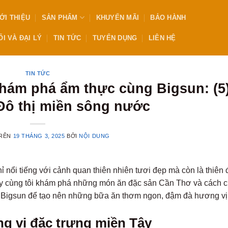
ỚI THIỆU
SẢN PHẨM
KHUYẾN MÃI
BẢO HÀNH
I VÀ ĐẠI LÝ
TIN TỨC
TUYỂN DỤNG
LIÊN HỆ
TIN TỨC
khám phá ẩm thực cùng Bigsun: (5
Đô thị miền sông nước
TRÊN
19 THÁNG 3, 2025
BỞI
NỘI DUNG
 nổi tiếng với cảnh quan thiên nhiên tươi đẹp mà còn là thiên
ãy cùng tôi khám phá những món ăn đặc sản Cần Thơ và cách 
của Bigsun để tạo nên những bữa ăn thơm ngon, đậm đà hương v
g vị đặc trưng miền Tây