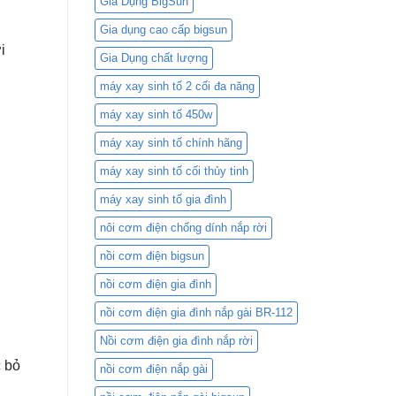
Gia Dụng BigSun
1.8L
BR-
Gia dụng cao cấp bigsun
418C
i
và
Gia Dụng chất lượng
Nồi
Cơm
máy xay sinh tố 2 cối đa năng
Điện
máy xay sinh tố 450w
Mini:
Lựa
máy xay sinh tố chính hãng
Chọn
Nào
máy xay sinh tố cối thủy tinh
Phù
Hợp
máy xay sinh tố gia đình
Với
Bạn?
nôi cơm điện chống dính nắp rời
nồi cơm điện bigsun
nồi cơm điện gia đình
nồi cơm điện gia đình nắp gài BR-112
Nồi cơm điện gia đình nắp rời
 bỏ
nồi cơm điện nắp gài