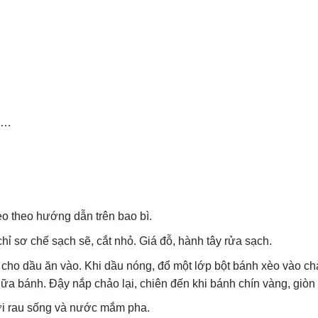
cá…
o theo hướng dẫn trên bao bì.
chỉ sơ chế sạch sẽ, cắt nhỏ. Giá đỗ, hành tây rửa sạch.
 cho dầu ăn vào. Khi dầu nóng, đổ một lớp bột bánh xèo vào ch
giữa bánh. Đậy nắp chảo lại, chiên đến khi bánh chín vàng, giòn
i rau sống và nước mắm pha.