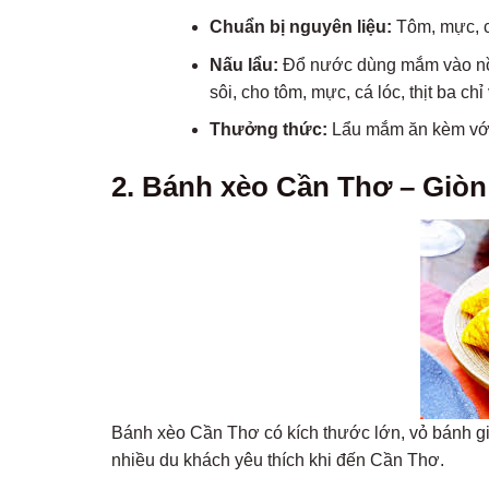
Chuẩn bị nguyên liệu:
Tôm, mực, cá
Nấu lẩu:
Đổ nước dùng mắm vào nồi,
sôi, cho tôm, mực, cá lóc, thịt ba chỉ
Thưởng thức:
Lẩu mắm ăn kèm với 
2. Bánh xèo Cần Thơ – Giò
Bánh xèo Cần Thơ có kích thước lớn, vỏ bánh gi
nhiều du khách yêu thích khi đến Cần Thơ.