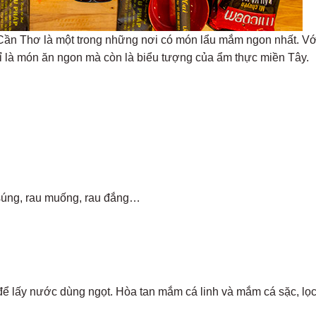
Cần Thơ là một trong những nơi có món lẩu mắm ngon nhất. Vớ
 là món ăn ngon mà còn là biểu tượng của ẩm thực miền Tây.
g súng, rau muống, rau đắng…
 lấy nước dùng ngọt. Hòa tan mắm cá linh và mắm cá sặc, lọc