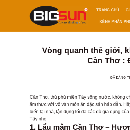
Chuyển
TRANG CHỦ
GI
đến
nội
KÊNH PHÂN PHỐ
dung
Vòng quanh thế giới, 
Cần Thơ : 
ĐÃ ĐĂNG 
Cần Thơ, thủ phủ miền Tây sông nước, không chỉ
ẩm thực với vô vàn món ăn đặc sản hấp dẫn. H
biến tại nhà, tận dụng tối đa các đồ gia dụng 
Tây nhé!
1. Lẩu mắm Cần Thơ – Hươn