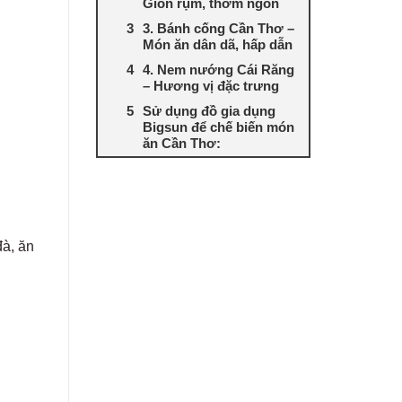
Giòn rụm, thơm ngon
3. Bánh cống Cần Thơ –
Món ăn dân dã, hấp dẫn
4. Nem nướng Cái Răng
– Hương vị đặc trưng
Sử dụng đồ gia dụng
Bigsun để chế biến món
ăn Cần Thơ:
đà, ăn