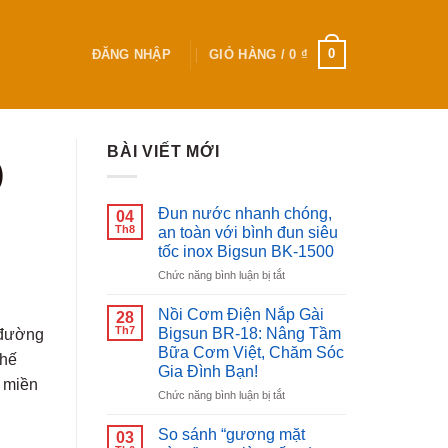
0
ĐĂNG NHẬP
GIỎ HÀNG /
0
₫
BÀI VIẾT MỚI
)
Đun nước nhanh chóng,
04
Th8
an toàn với bình đun siêu
tốc inox Bigsun BK-1500
ở
Chức năng bình luận bị tắt
Đun
nước
Nồi Cơm Điện Nắp Gài
28
nhanh
Th7
Bigsun BR-18: Nâng Tầm
 đường
chóng,
Bữa Cơm Việt, Chăm Sóc
chế
an
Gia Đình Bạn!
toàn
ị miền
với
ở
Chức năng bình luận bị tắt
bình
Nồi
đun
Cơm
So sánh “gương mặt
03
siêu
Điện