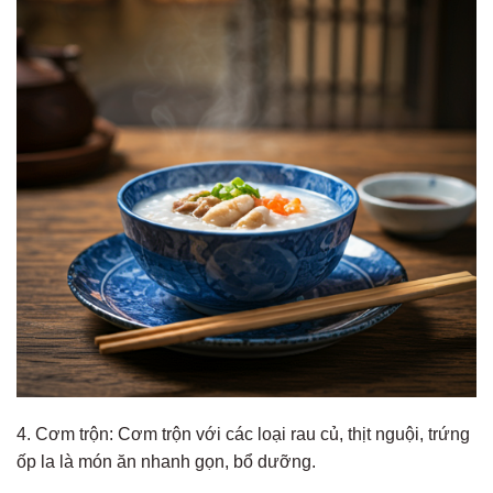
4. Cơm trộn: Cơm trộn với các loại rau củ, thịt nguội, trứng
ốp la là món ăn nhanh gọn, bổ dưỡng.