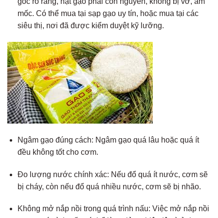
gốc rỏ ràng, hạt gạo phải còn nguyên, không bị vỡ, ẩm
mốc. Có thể mua tại sạp gạo uy tín, hoặc mua tại các
siêu thị, nơi đã được kiểm duyệt kỹ lưỡng.
Ngâm gạo đúng cách: Ngâm gạo quá lâu hoặc quá ít
đều không tốt cho cơm.
Đo lượng nước chính xác: Nếu đổ quá ít nước, cơm sẽ
bị cháy, còn nếu đổ quá nhiều nước, cơm sẽ bị nhão.
Không mở nắp nồi trong quá trình nấu: Việc mở nắp nồi