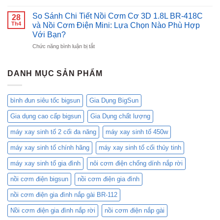
BK-
SÁU
vàng”
Tầm
1500
(06)
So Sánh Chi Tiết Nồi Cơm Cơ 3D 1.8L BR-418C
trong
28
Bữa
MÓN
Th4
làng
và Nồi Cơm Điện Mini: Lựa Chọn Nào Phù Hợp
Cơm
NGON
ấm
Với Bạn?
Việt,
NẤU
đun
Chăm
ở
Chức năng bình luận bị tắt
BẰNG
siêu
Sóc
So
NỒI
tốc:
Gia
Sánh
CƠM
BK-
Đình
Chi
ĐIỆN
DANH MỤC SẢN PHẨM
20SS
Bạn!
Tiết
và
Nồi
KB-
Cơm
1500
bình đun siêu tốc bigsun
Gia Dụng BigSun
Cơ
của
3D
Bigsun
Gia dụng cao cấp bigsun
Gia Dụng chất lượng
1.8L
BR-
máy xay sinh tố 2 cối đa năng
máy xay sinh tố 450w
418C
và
máy xay sinh tố chính hãng
máy xay sinh tố cối thủy tinh
Nồi
Cơm
máy xay sinh tố gia đình
nôi cơm điện chống dính nắp rời
Điện
nồi cơm điện bigsun
nồi cơm điện gia đình
Mini:
Lựa
nồi cơm điện gia đình nắp gài BR-112
Chọn
Nào
Nồi cơm điện gia đình nắp rời
nồi cơm điện nắp gài
Phù