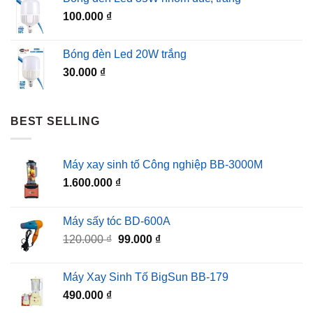
100.000
₫
Bóng đèn Led 20W trắng
30.000
₫
BEST SELLING
Máy xay sinh tố Công nghiệp BB-3000M
1.600.000
₫
Máy sấy tóc BD-600A
Giá
Giá
120.000
₫
99.000
₫
gốc
hiện
là:
tại
Máy Xay Sinh Tố BigSun BB-179
120.000 ₫.
là:
490.000
₫
99.000 ₫.