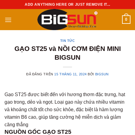
Chuyển
ADD ANYTHING HERE OR JUST REMOVE IT...
đến
nội
0
dung
TIN TỨC
GẠO ST25 và NỒI CƠM ĐIỆN MINI
BIGSUN
ĐÃ ĐĂNG TRÊN
15 THÁNG 11, 2024
BỞI
BIGSUN
Gạo ST25 được biết đến với hương thơm đặc trưng, hạt
gạo trong, dẻo và ngọt. Loại gạo này chứa nhiều vitamin
và khoáng chất tốt cho sức khỏe, đặc biệt là hàm lượng
vitamin B6 cao, giúp tăng cường hệ miễn dịch và giảm
căng thẳng
NGUỒN GỐC GẠO ST25