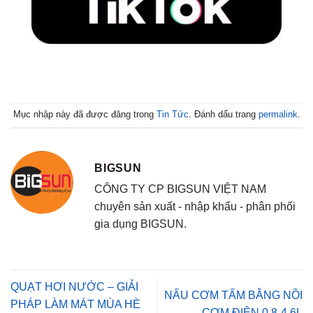
Mục nhập này đã được đăng trong
Tin Tức
. Đánh dấu trang
permalink
.
BIGSUN
CÔNG TY CP BIGSUN VIỆT NAM
chuyên sản xuất - nhập khẩu - phân phối
gia dụng BIGSUN.
QUẠT HƠI NƯỚC – GIẢI
NẤU CƠM TẤM BẰNG NỒI
PHÁP LÀM MÁT MÙA HÈ
CƠM ĐIỆN 0.8-4.6L