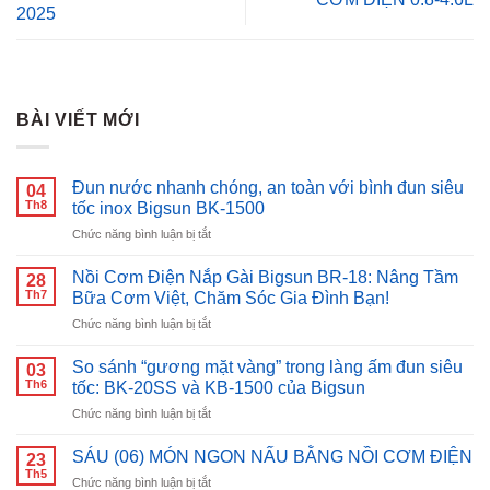
2025
BÀI VIẾT MỚI
Đun nước nhanh chóng, an toàn với bình đun siêu
04
Th8
tốc inox Bigsun BK-1500
ở
Chức năng bình luận bị tắt
Đun
nước
Nồi Cơm Điện Nắp Gài Bigsun BR-18: Nâng Tầm
28
nhanh
Th7
Bữa Cơm Việt, Chăm Sóc Gia Đình Bạn!
chóng,
ở
Chức năng bình luận bị tắt
an
Nồi
toàn
Cơm
với
So sánh “gương mặt vàng” trong làng ấm đun siêu
03
Điện
bình
Th6
tốc: BK-20SS và KB-1500 của Bigsun
Nắp
đun
ở
Chức năng bình luận bị tắt
Gài
siêu
So
Bigsun
tốc
sánh
BR-
SÁU (06) MÓN NGON NẤU BẰNG NỒI CƠM ĐIỆN
inox
23
“gương
18:
Th5
Bigsun
ở
Chức năng bình luận bị tắt
mặt
Nâng