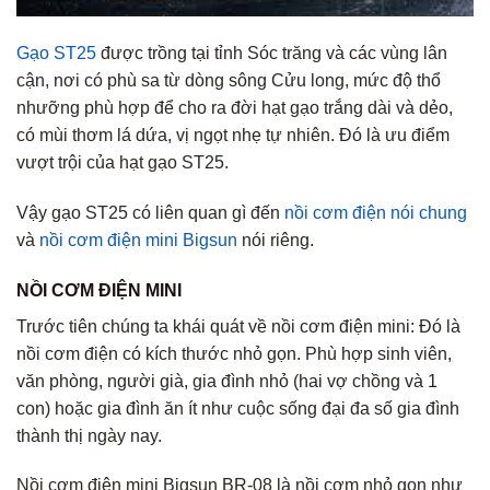
Gạo ST25
được trồng tại tỉnh Sóc trăng và các vùng lân
cận, nơi có phù sa từ dòng sông Cửu long, mức độ thổ
nhưỡng phù hợp để cho ra đời hạt gạo trắng dài và dẻo,
có mùi thơm lá dứa, vị ngọt nhẹ tự nhiên. Đó là ưu điểm
vượt trội của hạt gạo ST25.
Vậy gạo ST25 có liên quan gì đến
nồi cơm điện nói chung
và
nồi cơm điện mini Bigsun
nói riêng.
NỒI CƠM ĐIỆN MINI
Trước tiên chúng ta khái quát về nồi cơm điện mini: Đó là
nồi cơm điện có kích thước nhỏ gọn. Phù hợp sinh viên,
văn phòng, người già, gia đình nhỏ (hai vợ chồng và 1
con) hoặc gia đình ăn ít như cuộc sống đại đa số gia đình
thành thị ngày nay.
Nồi cơm điện mini Bigsun BR-08 là nồi cơm nhỏ gọn như