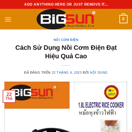
Chuyển
ADD ANYTHING HERE OR JUST REMOVE IT...
đến
nội
0
dung
NỒI CƠM ĐIỆN
Cách Sử Dụng Nồi Cơm Điện Đạt
Hiệu Quả Cao
ĐÃ ĐĂNG TRÊN
22 THÁNG 6, 2023
BỞI
NỘI DUNG
22
Th6