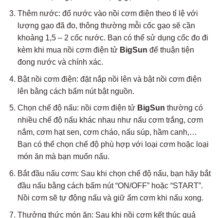
Thêm nước: đổ nước vào nồi cơm điện theo tỉ lệ với
lượng gạo đã đo, thông thường mỗi cốc gạo sẽ cần
khoảng 1,5 – 2 cốc nước. Bạn có thể sử dụng cốc đo đi
kèm khi mua nồi cơm điện tử
BigSun
để thuận tiện
đong nước và chính xác.
Bật nồi cơm điện: đặt nắp nồi lên và bật nồi cơm điện
lên bằng cách bấm nút bật nguồn.
Chọn chế độ nấu: nồi cơm điện tử
BigSun
thường có
nhiều chế độ nấu khác nhau như nấu cơm trắng, cơm
nắm, cơm hạt sen, cơm cháo, nấu súp, hầm canh,…
Bạn có thể chọn chế độ phù hợp với loại cơm hoặc loại
món ăn mà bạn muốn nấu.
Bắt đầu nấu cơm: Sau khi chọn chế độ nấu, bạn hãy bắt
đầu nấu bằng cách bấm nút “ON/OFF” hoặc “START”.
Nồi cơm sẽ tự động nấu và giữ ấm cơm khi nấu xong.
Thưởng thức món ăn: Sau khi nồi cơm kết thúc quá