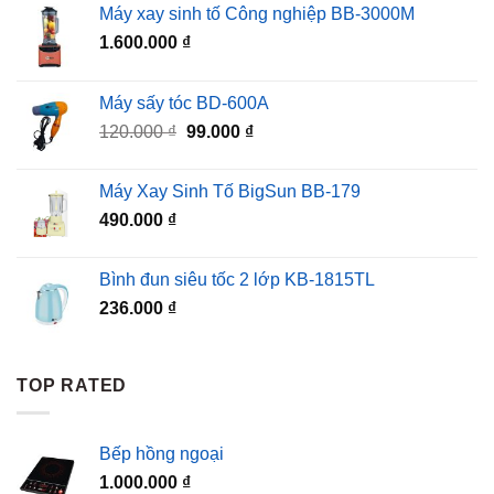
Máy xay sinh tố Công nghiệp BB-3000M
1.600.000
₫
Máy sấy tóc BD-600A
Giá
Giá
120.000
₫
99.000
₫
gốc
hiện
là:
tại
Máy Xay Sinh Tố BigSun BB-179
120.000 ₫.
là:
490.000
₫
99.000 ₫.
Bình đun siêu tốc 2 lớp KB-1815TL
236.000
₫
TOP RATED
Bếp hồng ngoại
1.000.000
₫