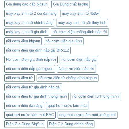
3D
Bigsun
Gia dụng cao cấp bigsun
Gia Dụng chất lượng
1.8L
BR-
máy xay sinh tố 2 cối đa năng
máy xay sinh tố 450w
418C
và
máy xay sinh tố chính hãng
máy xay sinh tố cối thủy tinh
Nồi
Cơm
máy xay sinh tố gia đình
nôi cơm điện chống dính nắp rời
Điện
nồi cơm điện bigsun
nồi cơm điện gia đình
Mini:
Lựa
nồi cơm điện gia đình nắp gài BR-112
Chọn
Nào
Nồi cơm điện gia đình nắp rời
nồi cơm điện nắp gài
Phù
Hợp
nồi cơm điện nắp gài bigsun
Nồi cơm điện nắp rời
Với
Bạn?
nồi cơm điện tử
nồi cơm điện tử chống dính bigsun
nồi cơm điện tử gia đình nắp gài
nồi cơm điện tử gia đình thông minh
nồi cơm điện tử thông minh
nồi cơm điện đa năng
quạt hơi nước làm mát
quạt hơi nước làm mát BAC
quạt hơi nước làm mát không khí
Điện Gia Dụng BigSun
Điện Gia Dụng chính hãng