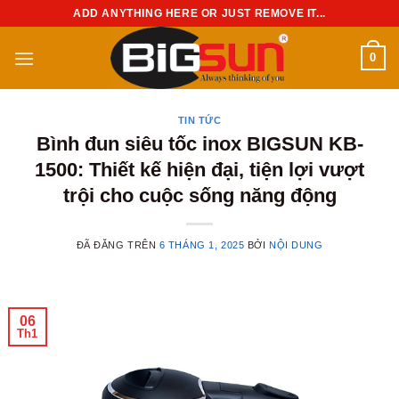
Chuyển
ADD ANYTHING HERE OR JUST REMOVE IT...
đến
nội
0
dung
TIN TỨC
Bình đun siêu tốc inox BIGSUN KB-
1500: Thiết kế hiện đại, tiện lợi vượt
trội cho cuộc sống năng động
ĐÃ ĐĂNG TRÊN
6 THÁNG 1, 2025
BỞI
NỘI DUNG
06
Th1