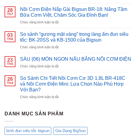
Đun
nước
Nồi Cơm Điện Nắp Gài Bigsun BR-18: Nâng Tầm
28
nhanh
Th7
Bữa Cơm Việt, Chăm Sóc Gia Đình Bạn!
chóng,
ở
Chức năng bình luận bị tắt
an
Nồi
toàn
Cơm
với
So sánh “gương mặt vàng” trong làng ấm đun siêu
03
Điện
bình
Th6
tốc: BK-20SS và KB-1500 của Bigsun
Nắp
đun
ở
Chức năng bình luận bị tắt
Gài
siêu
So
Bigsun
tốc
sánh
BR-
SÁU (06) MÓN NGON NẤU BẰNG NỒI CƠM ĐIỆN
inox
23
“gương
18:
Th5
Bigsun
ở
Chức năng bình luận bị tắt
mặt
Nâng
BK-
SÁU
vàng”
Tầm
1500
(06)
So Sánh Chi Tiết Nồi Cơm Cơ 3D 1.8L BR-418C
trong
28
Bữa
MÓN
Th4
làng
và Nồi Cơm Điện Mini: Lựa Chọn Nào Phù Hợp
Cơm
NGON
ấm
Với Bạn?
Việt,
NẤU
đun
Chăm
ở
Chức năng bình luận bị tắt
BẰNG
siêu
Sóc
So
NỒI
tốc:
Gia
Sánh
CƠM
BK-
Đình
Chi
ĐIỆN
DANH MỤC SẢN PHẨM
20SS
Bạn!
Tiết
và
Nồi
KB-
Cơm
1500
bình đun siêu tốc bigsun
Gia Dụng BigSun
Cơ
của