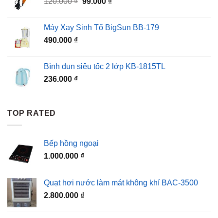
Giá
Giá
120.000
₫
99.000
₫
gốc
hiện
là:
tại
Máy Xay Sinh Tố BigSun BB-179
120.000 ₫.
là:
490.000
₫
99.000 ₫.
Bình đun siêu tốc 2 lớp KB-1815TL
236.000
₫
TOP RATED
Bếp hồng ngoại
1.000.000
₫
Quạt hơi nước làm mát không khí BAC-3500
2.800.000
₫