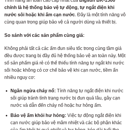
Tính năng an toàn cao cấp nhất của
Bigsun BK-1500
chính là hệ thống bảo vệ tự động, tự ngắt điện khi
nước sôi hoặc khi ấm cạn nước
. Đây là một tính năng vô
cùng quan trọng giúp bảo vệ cả người dùng và thiết bị.
So sánh với các sản phẩm cùng giá:
Không phải tất cả các ấm đun siêu tốc trong cùng tầm giá
đều được trang bị đầy đủ hệ thống bảo vệ an toàn này. Một
số sản phẩm giá rẻ có thể thiếu tính năng tự ngắt khi nước
sôi hoặc không có cơ chế bảo vệ khi cạn nước, tiềm ẩn
nhiều nguy cơ:
Ngăn ngừa cháy nổ:
Tính năng tự ngắt điện khi nước
sôi giúp tránh tình trạng nước bị đun quá lâu, gây cạn
nước và dẫn đến cháy nổ hoặc hư hỏng ấm.
Bảo vệ ấm khỏi hư hỏng:
Việc tự động ngắt điện khi
cạn nước giúp bảo vệ mâm nhiệt và các bộ phận khác
của ấm khỏi bị quá nhiệt và hư hỏng, kéo dài tuổi thọ