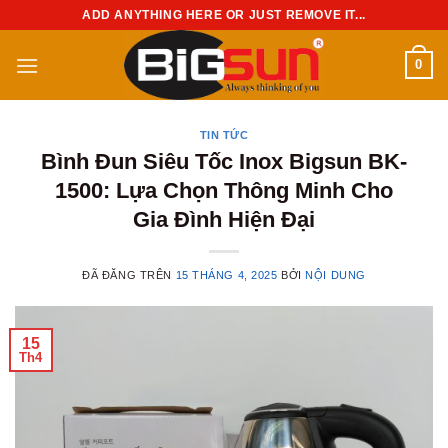
Chuyển
ADD ANYTHING HERE OR JUST REMOVE IT...
đến
nội
0
dung
TIN TỨC
Bình Đun Siêu Tốc Inox Bigsun BK-
1500: Lựa Chọn Thông Minh Cho
Gia Đình Hiện Đại
ĐÃ ĐĂNG TRÊN
15 THÁNG 4, 2025
BỞI
NỘI DUNG
15
Th4