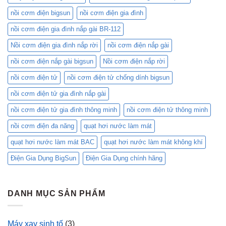
Điện
nồi cơm điện bigsun
nồi cơm điện gia đình
Mini:
Lựa
nồi cơm điện gia đình nắp gài BR-112
Chọn
Nào
Nồi cơm điện gia đình nắp rời
nồi cơm điện nắp gài
Phù
Hợp
nồi cơm điện nắp gài bigsun
Nồi cơm điện nắp rời
Với
Bạn?
nồi cơm điện tử
nồi cơm điện tử chống dính bigsun
nồi cơm điện tử gia đình nắp gài
nồi cơm điện tử gia đình thông minh
nồi cơm điện tử thông minh
nồi cơm điện đa năng
quạt hơi nước làm mát
quạt hơi nước làm mát BAC
quạt hơi nước làm mát không khí
Điện Gia Dụng BigSun
Điện Gia Dụng chính hãng
DANH MỤC SẢN PHẨM
Máy xay sinh tố
(3)