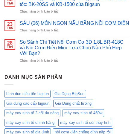
Điện
bình
Th6
tốc: BK-20SS và KB-1500 của Bigsun
Nắp
đun
ở
Chức năng bình luận bị tắt
Gài
siêu
So
Bigsun
tốc
sánh
BR-
SÁU (06) MÓN NGON NẤU BẰNG NỒI CƠM ĐIỆN
inox
23
“gương
18:
Th5
Bigsun
ở
Chức năng bình luận bị tắt
mặt
Nâng
BK-
SÁU
vàng”
Tầm
1500
(06)
So Sánh Chi Tiết Nồi Cơm Cơ 3D 1.8L BR-418C
trong
28
Bữa
MÓN
Th4
làng
và Nồi Cơm Điện Mini: Lựa Chọn Nào Phù Hợp
Cơm
NGON
ấm
Với Bạn?
Việt,
NẤU
đun
Chăm
ở
Chức năng bình luận bị tắt
BẰNG
siêu
Sóc
So
NỒI
tốc:
Gia
Sánh
CƠM
BK-
Đình
Chi
ĐIỆN
DANH MỤC SẢN PHẨM
20SS
Bạn!
Tiết
và
Nồi
KB-
Cơm
1500
bình đun siêu tốc bigsun
Gia Dụng BigSun
Cơ
của
3D
Bigsun
Gia dụng cao cấp bigsun
Gia Dụng chất lượng
1.8L
BR-
máy xay sinh tố 2 cối đa năng
máy xay sinh tố 450w
418C
và
máy xay sinh tố chính hãng
máy xay sinh tố cối thủy tinh
Nồi
Cơm
máy xay sinh tố gia đình
nôi cơm điện chống dính nắp rời