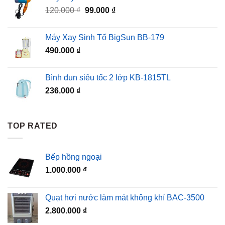
Giá
Giá
120.000
₫
99.000
₫
gốc
hiện
là:
tại
Máy Xay Sinh Tố BigSun BB-179
120.000 ₫.
là:
490.000
₫
99.000 ₫.
Bình đun siêu tốc 2 lớp KB-1815TL
236.000
₫
TOP RATED
Bếp hồng ngoại
1.000.000
₫
Quạt hơi nước làm mát không khí BAC-3500
2.800.000
₫