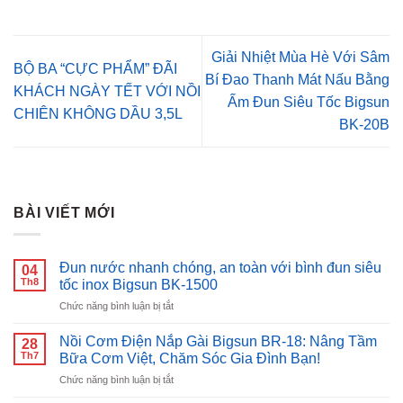
Giải Nhiệt Mùa Hè Với Sâm
BỘ BA “CỰC PHẨM” ĐÃI
Bí Đao Thanh Mát Nấu Bằng
KHÁCH NGÀY TẾT VỚI NỒI
Ấm Đun Siêu Tốc Bigsun
CHIÊN KHÔNG DẦU 3,5L
BK-20B
BÀI VIẾT MỚI
Đun nước nhanh chóng, an toàn với bình đun siêu
04
Th8
tốc inox Bigsun BK-1500
ở
Chức năng bình luận bị tắt
Đun
nước
Nồi Cơm Điện Nắp Gài Bigsun BR-18: Nâng Tầm
28
nhanh
Th7
Bữa Cơm Việt, Chăm Sóc Gia Đình Bạn!
chóng,
ở
Chức năng bình luận bị tắt
an
Nồi
toàn