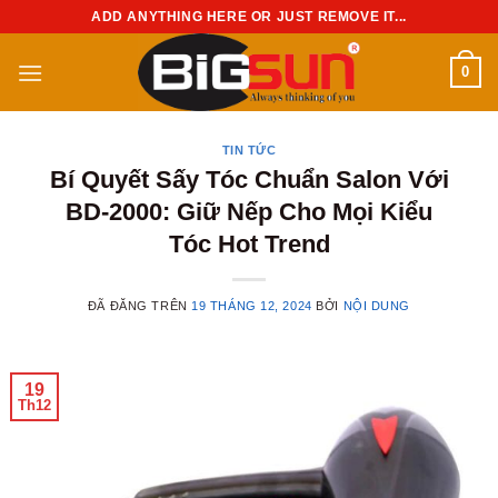
Chuyển
ADD ANYTHING HERE OR JUST REMOVE IT...
đến
nội
0
dung
TIN TỨC
Bí Quyết Sấy Tóc Chuẩn Salon Với
BD-2000: Giữ Nếp Cho Mọi Kiểu
Tóc Hot Trend
ĐÃ ĐĂNG TRÊN
19 THÁNG 12, 2024
BỞI
NỘI DUNG
19
Th12