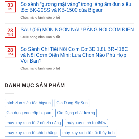
Cơm
với
So sánh “gương mặt vàng” trong làng ấm đun siêu
03
Điện
bình
Th6
tốc: BK-20SS và KB-1500 của Bigsun
Nắp
đun
ở
Chức năng bình luận bị tắt
Gài
siêu
So
Bigsun
tốc
sánh
BR-
SÁU (06) MÓN NGON NẤU BẰNG NỒI CƠM ĐIỆN
inox
23
“gương
18:
Th5
Bigsun
ở
Chức năng bình luận bị tắt
mặt
Nâng
BK-
SÁU
vàng”
Tầm
1500
(06)
So Sánh Chi Tiết Nồi Cơm Cơ 3D 1.8L BR-418C
trong
28
Bữa
MÓN
Th4
làng
và Nồi Cơm Điện Mini: Lựa Chọn Nào Phù Hợp
Cơm
NGON
ấm
Với Bạn?
Việt,
NẤU
đun
Chăm
ở
Chức năng bình luận bị tắt
BẰNG
siêu
Sóc
So
NỒI
tốc:
Gia
Sánh
CƠM
BK-
Đình
Chi
ĐIỆN
DANH MỤC SẢN PHẨM
20SS
Bạn!
Tiết
và
Nồi
KB-
Cơm
1500
bình đun siêu tốc bigsun
Gia Dụng BigSun
Cơ
của
3D
Bigsun
Gia dụng cao cấp bigsun
Gia Dụng chất lượng
1.8L
BR-
máy xay sinh tố 2 cối đa năng
máy xay sinh tố 450w
418C
và
máy xay sinh tố chính hãng
máy xay sinh tố cối thủy tinh
Nồi