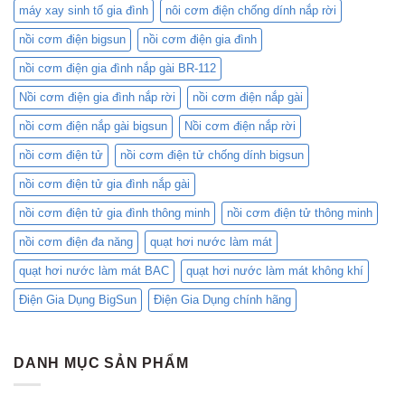
Cơm
máy xay sinh tố gia đình
nôi cơm điện chống dính nắp rời
Điện
nồi cơm điện bigsun
nồi cơm điện gia đình
Mini:
Lựa
nồi cơm điện gia đình nắp gài BR-112
Chọn
Nào
Nồi cơm điện gia đình nắp rời
nồi cơm điện nắp gài
Phù
Hợp
nồi cơm điện nắp gài bigsun
Nồi cơm điện nắp rời
Với
Bạn?
nồi cơm điện tử
nồi cơm điện tử chống dính bigsun
nồi cơm điện tử gia đình nắp gài
nồi cơm điện tử gia đình thông minh
nồi cơm điện tử thông minh
nồi cơm điện đa năng
quạt hơi nước làm mát
quạt hơi nước làm mát BAC
quạt hơi nước làm mát không khí
Điện Gia Dụng BigSun
Điện Gia Dụng chính hãng
DANH MỤC SẢN PHẨM