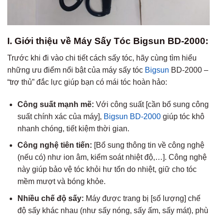
I. Giới thiệu về Máy Sấy Tóc Bigsun BD-2000:
Trước khi đi vào chi tiết cách sấy tóc, hãy cùng tìm hiểu
những ưu điểm nổi bật của máy sấy tóc
Bigsun
BD-2000 –
“trợ thủ” đắc lực giúp bạn có mái tóc hoàn hảo:
Công suất mạnh mẽ:
Với công suất [cần bổ sung công
suất chính xác của máy],
Bigsun BD-2000
giúp tóc khô
nhanh chóng, tiết kiệm thời gian.
Công nghệ tiên tiến:
[Bổ sung thông tin về công nghệ
(nếu có) như ion âm, kiểm soát nhiệt độ,…]. Công nghệ
này giúp bảo vệ tóc khỏi hư tổn do nhiệt, giữ cho tóc
mềm mượt và bóng khỏe.
Nhiều chế độ sấy:
Máy được trang bị [số lượng] chế
độ sấy khác nhau (như sấy nóng, sấy ấm, sấy mát), phù