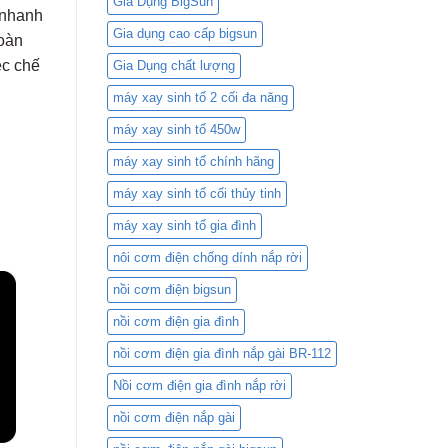
Gia Dụng BigSun
1.8L
 nhanh
BR-
Gia dụng cao cấp bigsun
toàn
418C
và
ệc chế
Gia Dụng chất lượng
Nồi
Cơm
máy xay sinh tố 2 cối đa năng
Điện
máy xay sinh tố 450w
Mini:
Lựa
máy xay sinh tố chính hãng
Chọn
Nào
máy xay sinh tố cối thủy tinh
Phù
Hợp
máy xay sinh tố gia đình
Với
Bạn?
nôi cơm điện chống dính nắp rời
nồi cơm điện bigsun
nồi cơm điện gia đình
nồi cơm điện gia đình nắp gài BR-112
Nồi cơm điện gia đình nắp rời
nồi cơm điện nắp gài