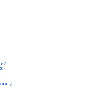
 mát
00
ảm ứng