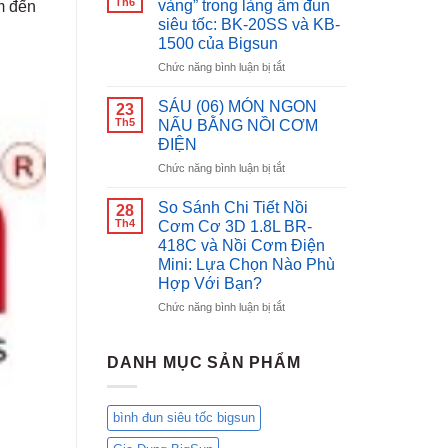
Th6
vàng” trong làng ấm đun
m đến
tốc
Nắp
siêu tốc: BK-20SS và KB-
inox
Gài
1500 của Bigsun
Bigsun
Bigsun
BK-
BR-
ở
Chức năng bình luận bị tắt
1500
18:
So
Nâng
sánh
SÁU (06) MÓN NGON
23
Tầm
“gương
Th5
NẤU BẰNG NỒI CƠM
Bữa
mặt
ĐIỆN
Cơm
vàng”
Việt,
ở
Chức năng bình luận bị tắt
trong
Chăm
SÁU
làng
Sóc
(06)
ấm
So Sánh Chi Tiết Nồi
28
Gia
MÓN
đun
Th4
Cơm Cơ 3D 1.8L BR-
Đình
NGON
siêu
418C và Nồi Cơm Điện
Bạn!
NẤU
tốc:
Mini: Lựa Chọn Nào Phù
BẰNG
BK-
Hợp Với Bạn?
NỒI
20SS
CƠM
và
ở
Chức năng bình luận bị tắt
ĐIỆN
KB-
So
1500
Sánh
của
Chi
DANH MỤC SẢN PHẨM
Bigsun
Tiết
Nồi
Cơm
bình đun siêu tốc bigsun
Cơ
3D