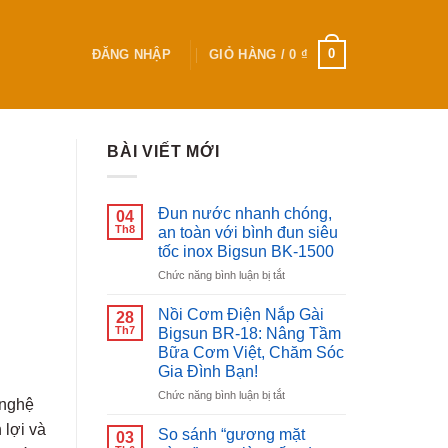
0
ĐĂNG NHẬP
GIỎ HÀNG /
0
₫
BÀI VIẾT MỚI
Đun nước nhanh chóng,
04
Th8
an toàn với bình đun siêu
tốc inox Bigsun BK-1500
ở
Chức năng bình luận bị tắt
Đun
nước
Nồi Cơm Điện Nắp Gài
28
nhanh
Th7
Bigsun BR-18: Nâng Tầm
chóng,
Bữa Cơm Việt, Chăm Sóc
an
Gia Đình Bạn!
toàn
với
ở
Chức năng bình luận bị tắt
 nghệ
bình
Nồi
đun
 lợi và
Cơm
So sánh “gương mặt
03
siêu
Điện