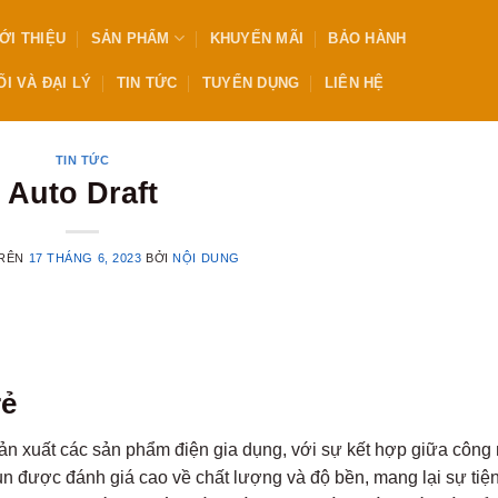
ỚI THIỆU
SẢN PHẨM
KHUYẾN MÃI
BẢO HÀNH
I VÀ ĐẠI LÝ
TIN TỨC
TUYỂN DỤNG
LIÊN HỆ
TIN TỨC
Auto Draft
TRÊN
17 THÁNG 6, 2023
BỞI
NỘI DUNG
rẻ
 sản xuất các sản phẩm điện gia dụng, với sự kết hợp giữa công
un được đánh giá cao về chất lượng và độ bền, mang lại sự tiện