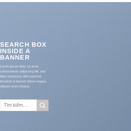
SEARCH BOX
INSIDE A
BANNER
Lorem ipsum dolor sit amet,
consectetuer adipiscing elit, sed
diam nonummy nibh euismod
tincidunt ut laoreet dolore magna
aliquam erat volutpat.
Tìm
kiếm: