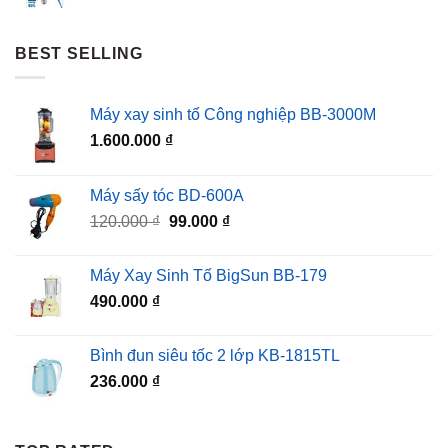
BEST SELLING
Máy xay sinh tố Công nghiệp BB-3000M
1.600.000
₫
Máy sấy tóc BD-600A
Giá
Giá
120.000
₫
99.000
₫
gốc
hiện
là:
tại
Máy Xay Sinh Tố BigSun BB-179
120.000 ₫.
là:
490.000
₫
99.000 ₫.
Bình đun siêu tốc 2 lớp KB-1815TL
236.000
₫