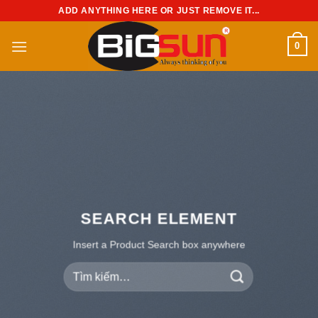
Chuyển
ADD ANYTHING HERE OR JUST REMOVE IT...
đến
nội
0
dung
SEARCH ELEMENT
Insert a Product Search box anywhere
Tìm
kiếm: