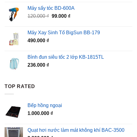
Máy sấy tóc BD-600A
Giá
Giá
120.000
₫
99.000
₫
gốc
hiện
là:
tại
Máy Xay Sinh Tố BigSun BB-179
120.000 ₫.
là:
490.000
₫
99.000 ₫.
Bình đun siêu tốc 2 lớp KB-1815TL
236.000
₫
TOP RATED
Bếp hồng ngoại
1.000.000
₫
Quạt hơi nước làm mát không khí BAC-3500