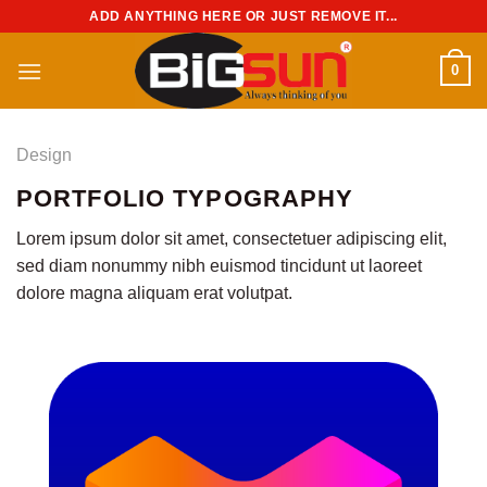
Chuyển
ADD ANYTHING HERE OR JUST REMOVE IT...
đến
nội
0
dung
Design
PORTFOLIO TYPOGRAPHY
Lorem ipsum dolor sit amet, consectetuer adipiscing elit,
sed diam nonummy nibh euismod tincidunt ut laoreet
dolore magna aliquam erat volutpat.