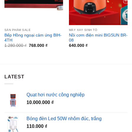
SẢN PHẨM SALE
MÁY XAY SINH TỐ
Bếp Hồng ngoại cảm ứng BIH-
Nồi cơm điện mini BIGSUN BR-
4TH
08
Giá
Giá
1.280.000
₫
768.000
₫
640.000
₫
gốc
hiện
là:
tại
₫.
1.280.000 ₫.
là:
768.000 ₫.
LATEST
Quạt hơi nước công nghiệp
10.000.000
₫
Bóng đèn Led 50W nhôm đúc, trắng
110.000
₫