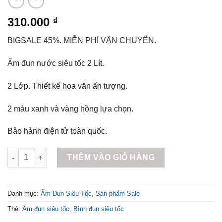
310.000
₫
BIGSALE 45%. MIỄN PHÍ VẬN CHUYỂN.
Ấm đun nước siêu tốc 2 Lít.
2 Lớp. Thiết kế hoa văn ấn tượng.
2 màu xanh và vàng hồng lựa chọn.
Bảo hành điện tử toàn quốc.
Ấm đun siêu tốc 2 Lít BK-20B số lượng
THÊM VÀO GIỎ HÀNG
Danh mục:
Ấm Đun Siêu Tốc
,
Sản phẩm Sale
Thẻ:
Ấm đun siêu tốc
,
Bình đun siêu tốc