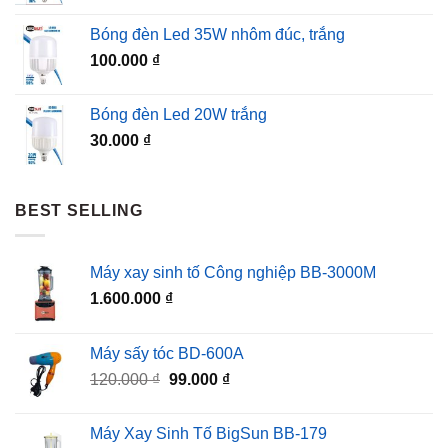
Bóng đèn Led 35W nhôm đúc, trắng
100.000
₫
Bóng đèn Led 20W trắng
30.000
₫
BEST SELLING
Máy xay sinh tố Công nghiệp BB-3000M
1.600.000
₫
Máy sấy tóc BD-600A
Giá
Giá
120.000
₫
99.000
₫
gốc
hiện
là:
tại
Máy Xay Sinh Tố BigSun BB-179
120.000 ₫.
là: