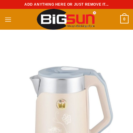
Chuyển
ADD ANYTHING HERE OR JUST REMOVE IT...
đến
nội
0
dung