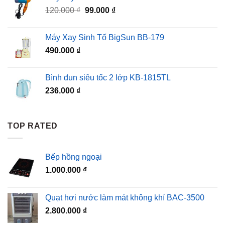
Giá
Giá
120.000
₫
99.000
₫
gốc
hiện
là:
tại
Máy Xay Sinh Tố BigSun BB-179
120.000 ₫.
là:
490.000
₫
99.000 ₫.
Bình đun siêu tốc 2 lớp KB-1815TL
236.000
₫
TOP RATED
Bếp hồng ngoại
1.000.000
₫
Quạt hơi nước làm mát không khí BAC-3500
2.800.000
₫