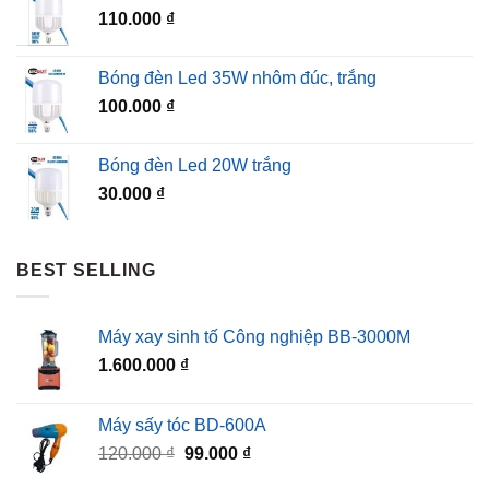
110.000
₫
Bóng đèn Led 35W nhôm đúc, trắng
100.000
₫
Bóng đèn Led 20W trắng
30.000
₫
BEST SELLING
Máy xay sinh tố Công nghiệp BB-3000M
1.600.000
₫
Máy sấy tóc BD-600A
Giá
Giá
120.000
₫
99.000
₫
gốc
hiện