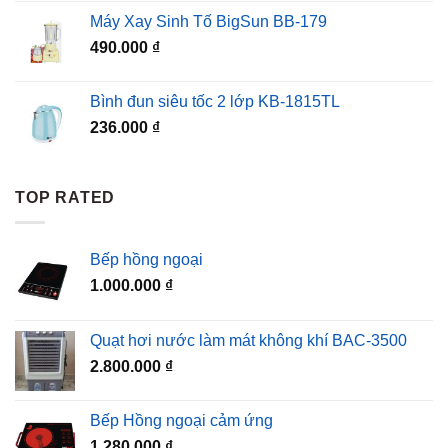
là:
tại
Máy Xay Sinh Tố BigSun BB-179
120.000 ₫.
là:
490.000
₫
99.000 ₫.
Bình đun siêu tốc 2 lớp KB-1815TL
236.000
₫
TOP RATED
Bếp hồng ngoại
1.000.000
₫
Quạt hơi nước làm mát không khí BAC-3500
2.800.000
₫
Bếp Hồng ngoại cảm ứng
1.280.000
₫