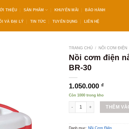
ỚI THIỆU
SẢN PHẨM
KHUYẾN MÃI
BẢO HÀNH
I VÀ ĐẠI LÝ
TIN TỨC
TUYỂN DỤNG
LIÊN HỆ
TRANG CHỦ
/
NỒI CƠM ĐIỆN
Nồi cơm điện nắ
BR-30
1.050.000
₫
Còn 1000 trong kho
Nồi cơm điện nắp gài 3.0L BR
THÊM VÀ
Danh mục:
Nồi Cơm Điện