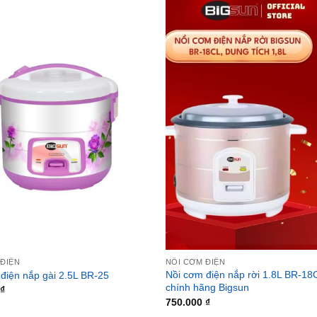
 ĐIỆN
NỒI CƠM ĐIỆN
Nồi cơm điện nắp rời 1.8L BR-18
điện nắp gài 2.5L BR-25
chính hãng Bigsun
₫
750.000
₫