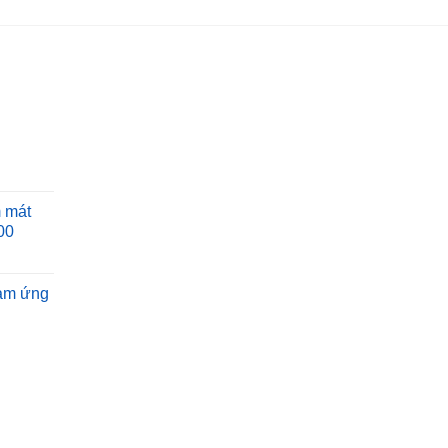
 mát
00
ảm ứng