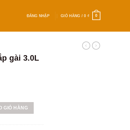
0
ĐĂNG NHẬP
GIỎ HÀNG /
0
₫
p gài 3.0L
-30 số lượng
O GIỎ HÀNG