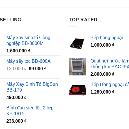
SELLING
TOP RATED
Máy xay sinh tố Công
Bếp hồng ngoại
nghiệp BB-3000M
1.000.000
₫
1.600.000
₫
Quạt hơi nước làm
Máy sấy tóc BD-600A
không khí BAC-35
Giá
Giá
120.000
₫
99.000
₫
2.800.000
₫
gốc
hiện
là:
tại
Máy Xay Sinh Tố BigSun
Bếp Hồng ngoại c
120.000 ₫.
là:
BB-179
1.280.000
₫
99.000 ₫.
490.000
₫
Bình đun siêu tốc 2 lớp
KB-1815TL
236.000
₫